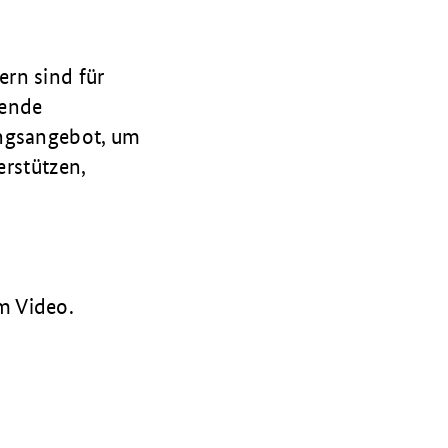
rn sind für
hende
ungsangebot, um
erstützen,
m Video.