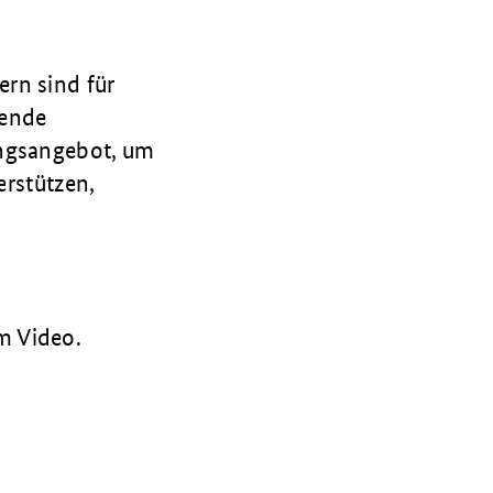
rn sind für
hende
ungsangebot, um
erstützen,
m Video.