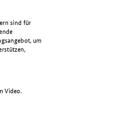
rn sind für
hende
ungsangebot, um
erstützen,
m Video.