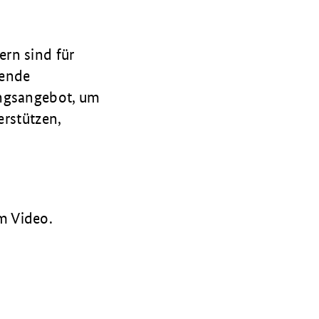
rn sind für
hende
ungsangebot, um
erstützen,
m Video.